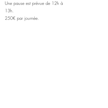
Une pause est prévue de 12h à
13h.
250€ par journée.
Pour toutes questions techniques ou
informations supplémentaires
contacter
Stanislas CORNIER au
06.38.74.02.97
.
​Possibilités de dates sur demande, à
partir de 4 participants nous
pouvons organiser un stage pour
vous !